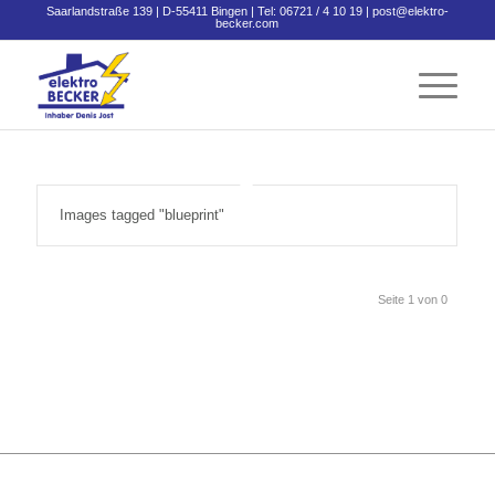
Saarlandstraße 139 | D-55411 Bingen | Tel: 06721 / 4 10 19 |
post@elektro-
becker.com
Images tagged "blueprint"
Seite 1 von 0