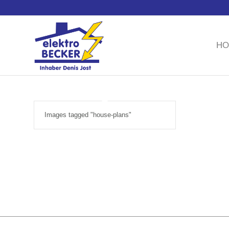
Sie benötigen einen El
HO
Images tagged "house-plans"