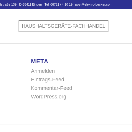
X
straße 139 | D-55411 Bingen | Tel: 06721 / 4 10 19 |
post@elektro-becker.com
nrufen oder schreiben
HAUSHALTSGERÄTE-FACHHANDEL
META
Anmelden
Eintrags-Feed
Kommentar-Feed
WordPress.org