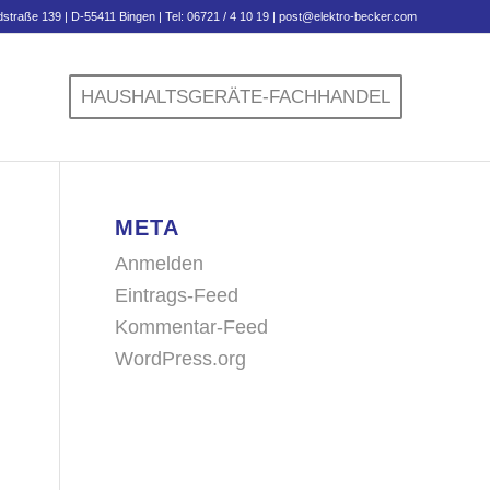
X
straße 139 | D-55411 Bingen | Tel: 06721 / 4 10 19 |
post@elektro-becker.com
nrufen oder schreiben
HAUSHALTSGERÄTE-FACHHANDEL
META
Anmelden
Eintrags-Feed
Kommentar-Feed
WordPress.org